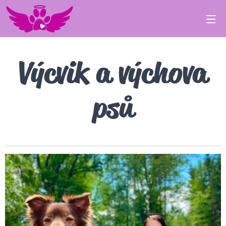
Výcvik a výchova
psů