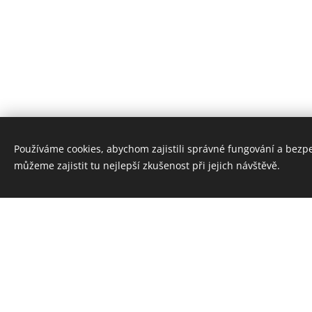
Používáme cookies, abychom zajistili správné fungování a bezp
můžeme zajistit tu nejlepší zkušenost při jejich návštěvě.