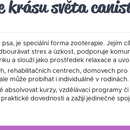
e krásu světa canis
psa, je speciální forma zooterapie. Jejím cíl
bourávat stres a úzkost, podporuje komunik
iku a slouží jako prostředek relaxace a uvo
h, rehabilitačních centrech, domovech pro se
ale může probíhat i individuálně v rodinách
é absolvovat kurzy, vzdělávací programy či 
si praktické dovednosti a zažijí jedinečné spo