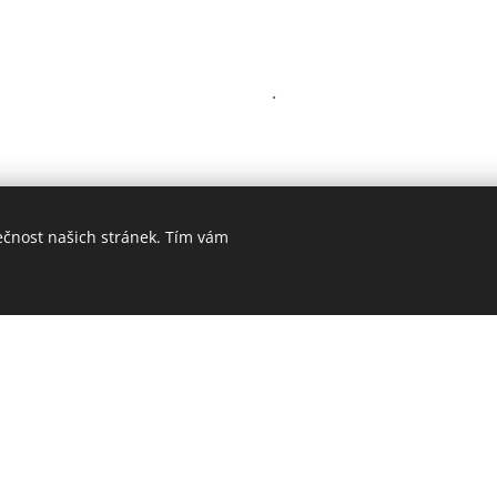
.
ečnost našich stránek. Tím vám
Spolupracujeme